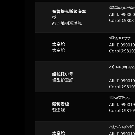
vqv.OfF+x.
已屏蔽
布鲁提克斯级海军
AlliID:99000
型
CorpID:9803
战斗战列巡洋舰
CFXTYNN
已屏蔽
太空舱
AlliID:99001
太空舱
CorpID:9810
o<}<OwO#B7
已屏蔽
维拉托尔号
轻型护卫舰
AlliID:99001
CorpID:9810
CFXTYNN
已屏蔽
强制者级
AlliID:99001
驱逐舰
CorpID:9810
v}f.bz/od^
已屏蔽
太空舱
AlliID:99001