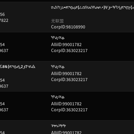
mSif=wPzG{avQuWzE<}RB-IbjwPN[
已屏蔽
056
7822
无联盟
CorpID:98108990
WXYU
已屏蔽
954
AlliID:99001782
9637
CorpID:363023217
ax8&{wPzj2B7CsK
WXYU
已屏蔽
AlliID:99001782
CorpID:363023217
954
9637
WXYU
已屏蔽
954
AlliID:99001782
9637
CorpID:363023217
YMLII
已屏蔽
954
AlliID:99001782