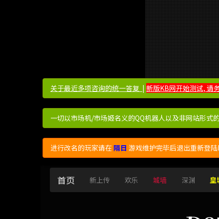
关于最近多项咨询的统一答复 ​​​​
|
新版KB网开始测试, 请
一切以市场机/市场姬名义的QQ机器人以及非网站形式
进行改名的玩家请在
隔日
游戏维护完毕后退出重新登陆K
首页
新上传
欢乐
城墙
深渊
皇