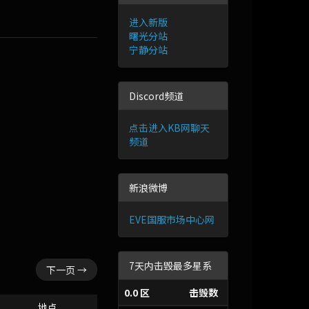
进入新版
曙光分站
宁静分站
Discord频道
点击进入KB网聊天
频道
新浪微博
EVE国服市场中心网
7天内击毁最多星系
下一页 →
0.0 区
击毁数
地点