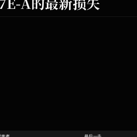
87E-A的最新损失
受害者
最后一击