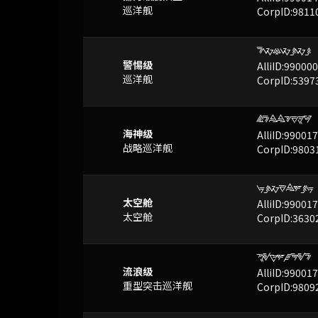
巡洋舰
CorpID:9811
FXUXBXB
已屏蔽
警惕级
AlliID:99000
巡洋舰
CorpID:5397
JFVVYTZW
已屏蔽
海神级
AlliID:99001
战略巡洋舰
CorpID:9803
HBXTVMBH
已屏蔽
太空舱
AlliID:99001
太空舱
CorpID:3630
DRNMGIRF
已屏蔽
流浪级
AlliID:99001
重型突击巡洋舰
CorpID:9809