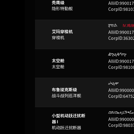
秃鹰级
AlliID:99001
隐形特勤舰
CorpID:9810
ZTS
已屏蔽
Ⅳ.鸡
艾玛穿梭机
AlliID:99001
穿梭机
CorpID:3630
JDXRQN
已屏蔽
太空舱
AlliID:99001
太空舱
CorpID:9810
LXM
已屏蔽
布鲁提克斯级
AlliID:99000
战斗战列巡洋舰
CorpID:6475
vqv.OfF+x.
已屏蔽
小型机动跃迁扰断
AlliID:99000
器 I
CorpID:9803
机动跃迁扰断器