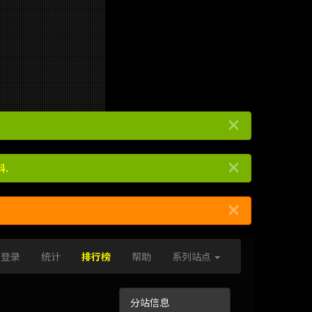
×
×
.
×
登录
统计
排行榜
帮助
系列站点
分站信息