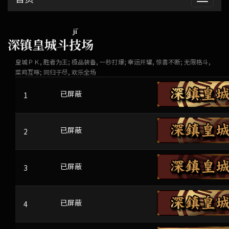
开
jī
深镇皇城斗
技
场
皇城ＰＫ, 胜者为王; 极品装备, 一秒打爆; 幸运开罐, 惊喜不断; 无限格斗,
菜鸡互啄; 同归于尽, 欢乐全场
1
ojrbD
已屏蔽
2
NYUA
已屏蔽
3
CIXXET
已屏蔽
4
LQC
已屏蔽