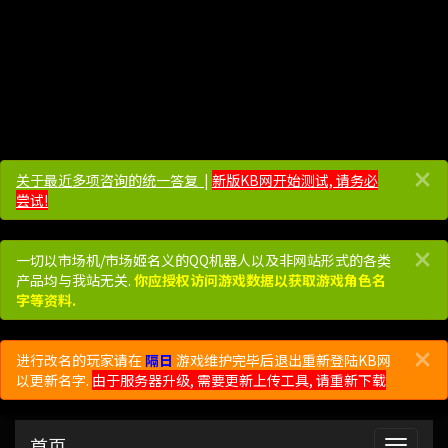
×
关于最近多项咨询的统一答复 ​​​​
|
新版KB网开始测试, 请务必
尝试!
×
一切以市场机/市场姬名义的QQ机器人以及非网站形式的各类
产品均与我站无关.
你应授权访问游戏数据以获取游戏角色名
字等资料.
×
进行改名的玩家请在
隔日
游戏维护完毕后退出重新登陆KB网
以更新名字.
由于服务器升级, 需要更新上传工具, 请重新下载
首页
展