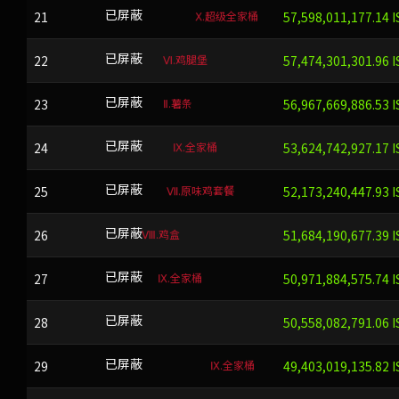
Ⅹ.超级全家桶
21
DWTKWHGL
已屏蔽
57,598,011,177.14 I
Ⅵ.鸡腿堡
22
NBZLM
已屏蔽
57,474,301,301.96 I
Ⅱ.薯条
23
YGTHO
已屏蔽
56,967,669,886.53 I
Ⅸ.全家桶
24
WMYLYB
已屏蔽
53,624,742,927.17 I
Ⅶ.原味鸡套餐
25
GKKFN
已屏蔽
52,173,240,447.93 I
Ⅷ.鸡盒
26
GV
已屏蔽
51,684,190,677.39 I
Ⅸ.全家桶
27
HSHZ
已屏蔽
50,971,884,575.74 I
28
KQKWCI
已屏蔽
50,558,082,791.06 I
Ⅸ.全家桶
29
lqgfRaw2Jj
已屏蔽
49,403,019,135.82 I