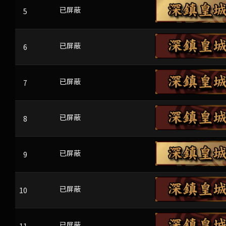
5
GRAM
已屏蔽
6
q^<Mqvrk{%
已屏蔽
7
oDW5zy&0W6
已屏蔽
8
TKKX
已屏蔽
9
LAPGEX
已屏蔽
10
CKWA
已屏蔽
ph+n(x={5>wo4UI
已屏蔽