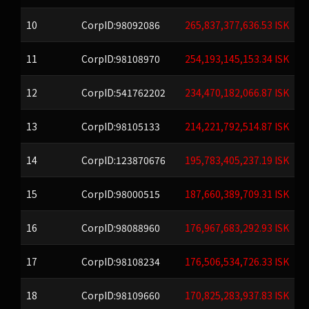
10
CorpID:98092086
265,837,377,636.53 ISK
11
CorpID:98108970
254,193,145,153.34 ISK
12
CorpID:541762202
234,470,182,066.87 ISK
13
CorpID:98105133
214,221,792,514.87 ISK
14
CorpID:123870676
195,783,405,237.19 ISK
15
CorpID:98000515
187,660,389,709.31 ISK
16
CorpID:98088960
176,967,683,292.93 ISK
17
CorpID:98108234
176,506,534,726.33 ISK
18
CorpID:98109660
170,825,283,937.83 ISK