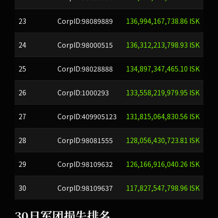
23
CorpID:98089889
136,994,167,738.86 ISK
24
CorpID:98000515
136,312,213,798.93 ISK
25
CorpID:98028888
134,897,347,465.10 ISK
26
CorpID:1000293
133,558,219,979.95 ISK
27
CorpID:409905123
131,815,064,830.56 ISK
28
CorpID:98081555
128,056,430,723.81 ISK
29
CorpID:98109632
126,166,916,040.26 ISK
30
CorpID:98109637
117,827,547,798.96 ISK
30日军团损失排名