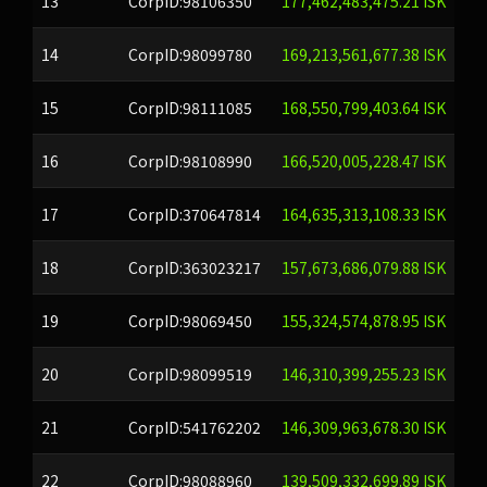
13
CorpID:98106350
177,462,483,475.21 ISK
14
CorpID:98099780
169,213,561,677.38 ISK
15
CorpID:98111085
168,550,799,403.64 ISK
16
CorpID:98108990
166,520,005,228.47 ISK
17
CorpID:370647814
164,635,313,108.33 ISK
18
CorpID:363023217
157,673,686,079.88 ISK
19
CorpID:98069450
155,324,574,878.95 ISK
20
CorpID:98099519
146,310,399,255.23 ISK
21
CorpID:541762202
146,309,963,678.30 ISK
22
CorpID:98088960
139,509,332,699.89 ISK