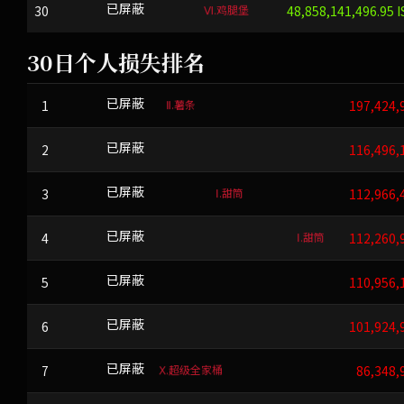
Ⅵ.鸡腿堡
30
vqfm-y?Wr}
已屏蔽
48,858,141,496.95 I
30日个人损失排名
Ⅱ.薯条
1
FQHZP
已屏蔽
197,424,
2
NNT
已屏蔽
116,496,
Ⅰ.甜筒
3
lQ+6Nk#Qfv
已屏蔽
112,966,
Ⅰ.甜筒
4
n]FGRA-E0!y?ldCnmt4$
已屏蔽
112,260,
5
PGMHQR
已屏蔽
110,956,
6
WRC
已屏蔽
101,924,
Ⅹ.超级全家桶
7
CJXJ
已屏蔽
86,348,