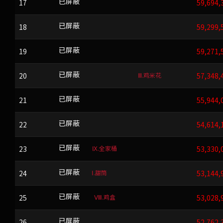
17
PCTLE
已屏蔽
59,694,
18
njV9yo?+P/
已屏蔽
59,299,
19
FJYEX
已屏蔽
59,271,
Ⅲ.鸡米花
20
WWWWWWWWWWDQN
已屏蔽
57,348,
21
RR
已屏蔽
55,944,
22
LBGG
已屏蔽
54,614,
Ⅸ.全家桶
23
YJEE
已屏蔽
53,330,
Ⅰ.甜筒
24
HESH
已屏蔽
53,144,
Ⅷ.鸡盒
25
JZYJCQ
已屏蔽
53,028,
26
VQEVP
已屏蔽
52,762,