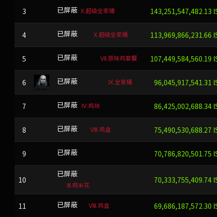
Ⅹ.超级全家桶
3
FLF
已屏蔽
143,251,547,482.13 I
Ⅹ.超级全家桶
4
RIRCIF
已屏蔽
113,969,866,231.66 I
Ⅶ.原味鸡套餐
5
QXPNOWF
已屏蔽
107,449,584,560.19 I
Ⅸ.全家桶
6
ZTRAFGGLN
已屏蔽
96,045,917,541.31 I
Ⅳ.鸡块
7
NHH
已屏蔽
86,425,002,688.34 I
Ⅷ.鸡盒
8
SPMYF
已屏蔽
75,490,530,688.27 I
9
DLQOFZLD
已屏蔽
70,786,820,501.75 I
lulTCyHIA}D2&@=
已屏蔽
10
70,333,755,409.74 I
Ⅲ.鸡米花
Ⅷ.鸡盒
11
TKEL
已屏蔽
69,686,187,572.30 I