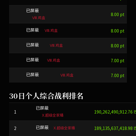
q/u!{eK:8&x(mMam}=*ZBn#pv
已屏蔽
8.00 pt
Ⅷ.鸡盒
Ⅷ.鸡盒
XKBU
已屏蔽
8.00 pt
Ⅷ.鸡盒
KVOSVR
已屏蔽
8.00 pt
Ⅷ.鸡盒
FLQML
已屏蔽
7.00 pt
Ⅷ.鸡盒
y&%l4w[t#.
已屏蔽
7.00 pt
30日个人综合战利排名
s1N2@qVD^$
已屏蔽
1
190,262,490,912.76 I
Ⅹ.超级全家桶
Ⅹ.超级全家桶
2
CJXJ
已屏蔽
189,135,637,418.98 I