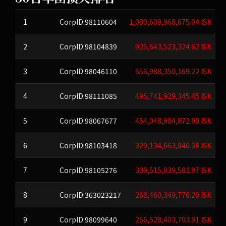
1
CorpID:98110604
1,080,609,968,675.04 ISK
2
CorpID:98104839
925,643,523,324.62 ISK
3
CorpID:98046110
656,988,350,169.22 ISK
4
CorpID:98111085
495,741,929,345.45 ISK
5
CorpID:98067677
454,048,984,872.90 ISK
6
CorpID:98103418
329,134,663,846.38 ISK
7
CorpID:98105276
309,515,839,581.97 ISK
8
CorpID:363023217
268,460,349,776.20 ISK
9
CorpID:98099640
266,528,403,703.91 ISK