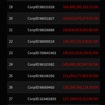
19
CorpID:98031028
164,408,305,163.21 ISK
20
CorpID:98051827
163,812,870,979.59 ISK
21
CorpID:98028888
156,836,819,992.68 ISK
22
CorpID:98099519
146,357,231,036.61 ISK
23
CorpID:769641902
145,412,414,150.62 ISK
24
CorpID:98103382
145,065,382,947.01 ISK
25
CorpID:98106350
131,650,177,663.55 ISK
26
CorpID:98069450
128,354,788,124.20 ISK
27
CorpID:163465855
127,299,621,321.66 ISK