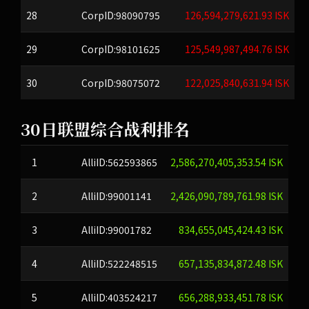
28
CorpID:98090795
126,594,279,621.93 ISK
29
CorpID:98101625
125,549,987,494.76 ISK
30
CorpID:98075072
122,025,840,631.94 ISK
30日联盟综合战利排名
1
AlliID:562593865
2,586,270,405,353.54 ISK
2
AlliID:99001141
2,426,090,789,761.98 ISK
3
AlliID:99001782
834,655,045,424.43 ISK
4
AlliID:522248515
657,135,834,872.48 ISK
5
AlliID:403524217
656,288,933,451.78 ISK