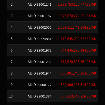
2
AlliID:99001141
1,979,753,125,777.13 ISK
3
AlliID:99001782
1,825,670,229,271.11 ISK
4
AlliID:99002005
1,029,611,441,064.92 ISK
5
AlliID:522248515
670,645,030,722.10 ISK
6
AlliID:99001973
644,436,370,983.38 ISK
7
AlliID:99001238
614,520,595,561.95 ISK
8
AlliID:99001944
600,491,340,263.20 ISK
9
AlliID:99000772
592,900,116,614.39 ISK
10
AlliID:99001384
305,623,547,216.33 ISK