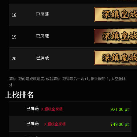
18
SMU
已屏蔽
19
BYFTKBHG
已屏蔽
20
IWDFZ
已屏蔽
算法: 取的是成就进度. 成就算法: 取得最后一击+1, 损失舰船-1, 太空舱除
外
上校排名
Ⅹ.超级全家桶
FLF
已屏蔽
921.00 pt
Ⅹ.超级全家桶
CJXJ
已屏蔽
749.00 pt