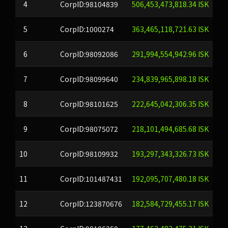
4
CorpID:98104839
506,453,473,818.34 ISK
5
CorpID:1000274
363,465,118,721.63 ISK
6
CorpID:98092086
291,994,554,942.96 ISK
7
CorpID:98099640
234,839,965,898.18 ISK
8
CorpID:98101625
222,645,042,306.35 ISK
9
CorpID:98075072
218,101,494,685.68 ISK
10
CorpID:98109932
193,297,343,326.73 ISK
11
CorpID:101487431
192,095,707,480.18 ISK
12
CorpID:123870676
182,584,729,455.17 ISK