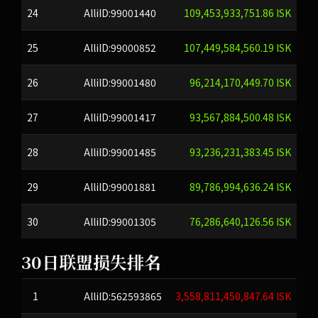
24
AlliID:99001440
109,453,933,751.86 ISK
25
AlliID:99000852
107,449,584,560.19 ISK
26
AlliID:99001480
96,214,170,449.70 ISK
27
AlliID:99001417
93,567,884,500.48 ISK
28
AlliID:99001485
93,236,231,383.45 ISK
29
AlliID:99001881
89,786,994,636.24 ISK
30
AlliID:99001305
76,286,640,126.56 ISK
30日联盟损失排名
1
AlliID:562593865
3,558,811,450,847.64 ISK