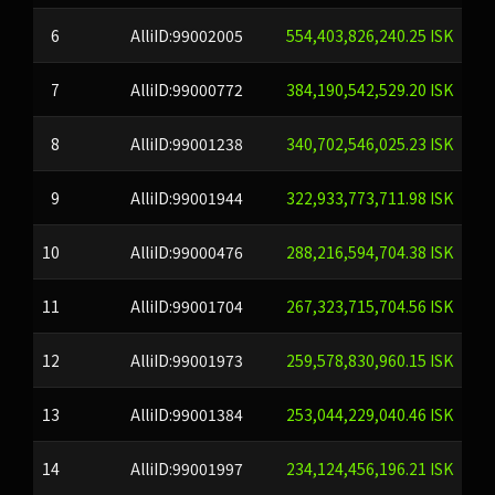
6
AlliID:99002005
554,403,826,240.25 ISK
7
AlliID:99000772
384,190,542,529.20 ISK
8
AlliID:99001238
340,702,546,025.23 ISK
9
AlliID:99001944
322,933,773,711.98 ISK
10
AlliID:99000476
288,216,594,704.38 ISK
11
AlliID:99001704
267,323,715,704.56 ISK
12
AlliID:99001973
259,578,830,960.15 ISK
13
AlliID:99001384
253,044,229,040.46 ISK
14
AlliID:99001997
234,124,456,196.21 ISK