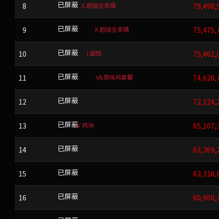
Ⅹ.超级全家桶
8
FLF
已屏蔽
79,498,
Ⅹ.超级全家桶
9
RIRCIF
已屏蔽
75,475,
Ⅰ.甜筒
10
UXE
已屏蔽
75,461,
Ⅶ.原味鸡套餐
11
RYJWTW
已屏蔽
74,626,
12
DQBYWERNOP
已屏蔽
72,124,
Ⅳ.鸡块
13
LO
已屏蔽
65,107,
14
ZLCYNN
已屏蔽
63,369,
15
FXGYQ
已屏蔽
63,316,
16
TKADB
已屏蔽
60,900,