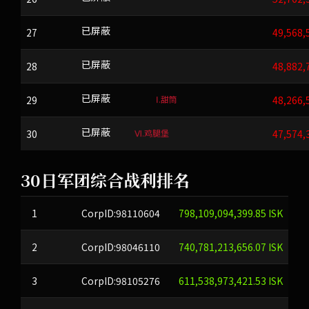
27
q^<xQyJTJkawlA&xMXinvQPlp
已屏蔽
49,568,
28
HJWKYVWAF
已屏蔽
48,882,
Ⅰ.甜筒
29
D39Wvgb7Br
已屏蔽
48,266,
Ⅵ.鸡腿堡
30
LSOTGG
已屏蔽
47,574,
30日军团综合战利排名
1
CorpID:98110604
798,109,094,399.85 ISK
2
CorpID:98046110
740,781,213,656.07 ISK
3
CorpID:98105276
611,538,973,421.53 ISK