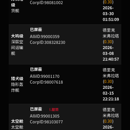
(
0.30
)
CorpID:98081002
级
2026-
货舰
03-30
01:51:09
德里克
EI
大鸨级
米弗拉塔
AlliID:99000359
深层空
(
0.30
)
CorpID:308328230
间运输
2026-
舰
03-08
21:40:57
德里克
ZCOT
米弗拉塔
AlliID:99001170
猎犬级
(
0.30
)
CorpID:98007618
隐形轰
2026-
炸舰
02-15
22:21:18
德里克
HAYFH
Ⅰ.甜筒
米弗拉塔
AlliID:99001305
太空舱
(
0.30
)
CorpID:98103077
太空舱
2026-