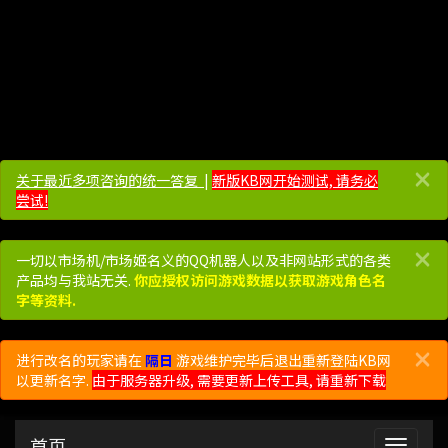
×
关于最近多项咨询的统一答复 ​​​​
|
新版KB网开始测试, 请务必
尝试!
×
一切以市场机/市场姬名义的QQ机器人以及非网站形式的各类
产品均与我站无关.
你应授权访问游戏数据以获取游戏角色名
字等资料.
×
进行改名的玩家请在
隔日
游戏维护完毕后退出重新登陆KB网
以更新名字.
由于服务器升级, 需要更新上传工具, 请重新下载
首页
展