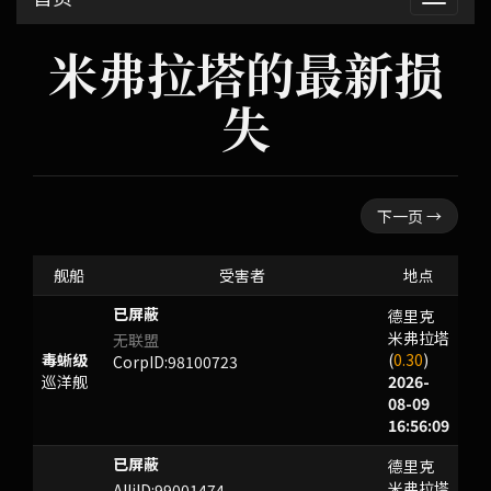
开
米弗拉塔的最新损
失
下一页 →
舰船
受害者
地点
德里克
AWRCPI
米弗拉塔
无联盟
毒蜥级
(
0.30
)
CorpID:98100723
巡洋舰
2026-
08-09
16:56:09
德里克
NHNWY
米弗拉塔
AlliID:99001474