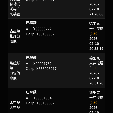
移动式
2026-
诱导抑
02-10
制装置
21:20:08
德里克
VCQ
米弗拉塔
AlliID:99000772
占星级
(
0.30
)
CorpID:98109932
指挥驱
2026-
逐舰
02-10
20:55:19
德里克
WXYU
埃拉兹
米弗拉塔
AlliID:99001782
级
(
0.30
)
CorpID:363023217
力场侦
2026-
察舰
02-10
20:51:20
德里克
l1:>Fvr9F?xM53hve{oc
米弗拉塔
AlliID:99001954
太空舱
(
0.30
)
CorpID:98109637
太空舱
2026-
02-10