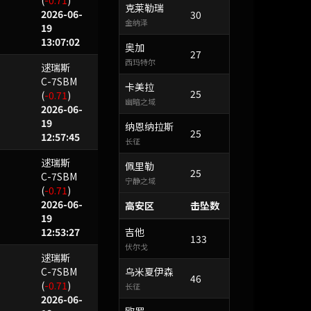
(
-0.71
)
克莱勒瑞
2026-06-
30
金纳泽
19
13:07:02
奥加
27
西玛特尔
逑瑞斯
C-7SBM
卡美拉
25
(
-0.71
)
幽暗之域
2026-06-
19
纳恩纳拉斯
25
12:57:45
长征
逑瑞斯
佩里勒
25
C-7SBM
宁静之域
(
-0.71
)
2026-06-
高安区
击坠数
19
12:53:27
吉他
133
伏尔戈
逑瑞斯
C-7SBM
乌米夏伊森
46
(
-0.71
)
长征
2026-06-