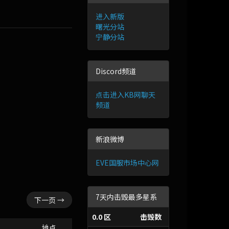
进入新版
曙光分站
宁静分站
Discord频道
点击进入KB网聊天
频道
新浪微博
EVE国服市场中心网
7天内击毁最多星系
下一页 →
0.0 区
击毁数
地点