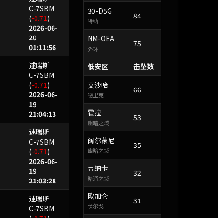
C-7SBM
30-D5G
84
(
-0.71
)
特纳
2026-06-
20
NM-OEA
75
01:11:56
外环
逑瑞斯
低安区
击坠数
C-7SBM
(
-0.71
)
艾沙哈
66
2026-06-
德里克
19
霍拉
21:04:13
53
幽暗之域
逑瑞斯
阔尔蒙尼
C-7SBM
35
(
-0.71
)
幽暗之域
2026-06-
吉纳卡
19
32
暗涌之域
21:03:28
欧加仑
逑瑞斯
31
伏尔戈
C-7SBM