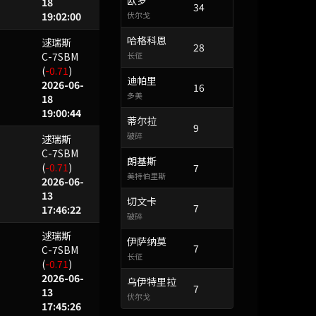
欧罗
18
34
19:02:00
伏尔戈
哈格科恩
逑瑞斯
28
C-7SBM
长征
(
-0.71
)
迪帕里
2026-06-
16
多美
18
19:00:44
蒂尔拉
9
破碎
逑瑞斯
C-7SBM
朗基斯
(
-0.71
)
7
美特伯里斯
2026-06-
13
切文卡
7
17:46:22
破碎
逑瑞斯
伊萨纳莫
7
C-7SBM
长征
(
-0.71
)
2026-06-
乌伊特里拉
7
13
伏尔戈
17:45:26