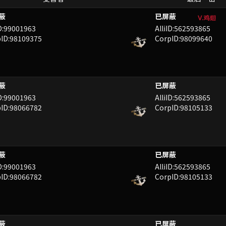
B
LUXVVK
Ⅴ.鸡翅
ID:99001963
AlliID:562593865
ID:98109375
CorpID:98099640
LLL
QIY
ID:99001963
AlliID:562593865
ID:98066782
CorpID:98105133
N
QIY
ID:99001963
AlliID:562593865
ID:98066782
CorpID:98105133
CEK
NPBBW