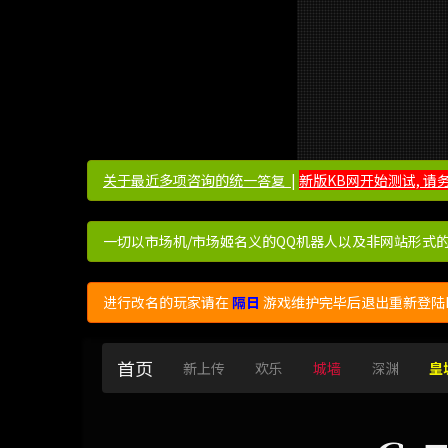
关于最近多项咨询的统一答复 ​​​​
|
新版KB网开始测试, 请
一切以市场机/市场姬名义的QQ机器人以及非网站形式
进行改名的玩家请在
隔日
游戏维护完毕后退出重新登陆K
首页
新上传
欢乐
城墙
深渊
皇