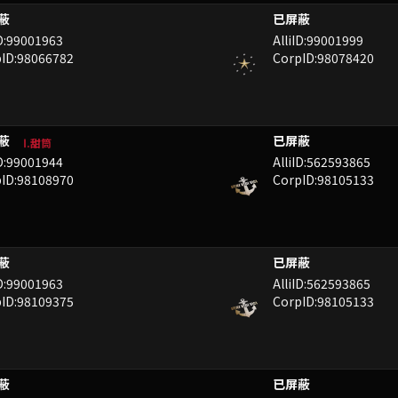
NX
DDDDD
ID:99001963
AlliID:99001999
ID:98066782
CorpID:98078420
P
EKII
Ⅰ.甜筒
ID:99001944
AlliID:562593865
ID:98108970
CorpID:98105133
IZ
NPIXN
ID:99001963
AlliID:562593865
ID:98109375
CorpID:98105133
IZ
NPIXN