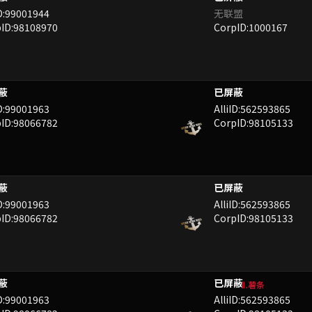
ID:99001944
无联盟
ID:98108970
CorpID:1000167
YWW
QIY
ID:99001963
AlliID:562593865
ID:98066782
CorpID:98105133
YWW
QIY
ID:99001963
AlliID:562593865
ID:98066782
CorpID:98105133
TE
UL
Ⅱ.薯条
ID:99001963
AlliID:562593865