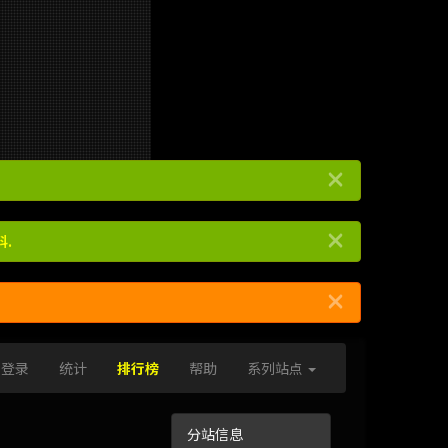
×
×
.
×
登录
统计
排行榜
帮助
系列站点
分站信息