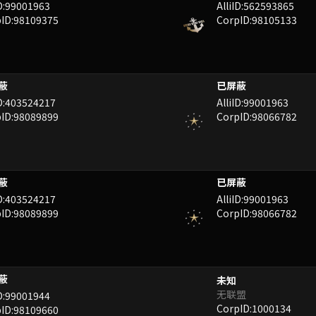
ID:99001963
AlliID:562593865
ID:98109375
CorpID:98105133
UPY
oLFrSBz8^%zF9K3v
ID:403524217
AlliID:99001963
ID:98089899
CorpID:98066782
UPY
oLFrSBz8^%zF9K3v
ID:403524217
AlliID:99001963
ID:98089899
CorpID:98066782
未知
无联盟
ID:99001944
CorpID:1000134
ID:98109660