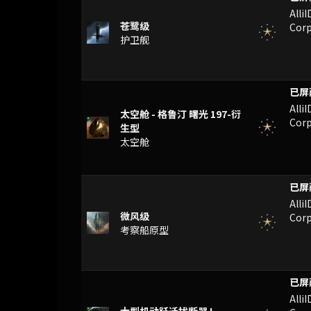
Alli
苍鹭级
Corp
护卫舰
XA
Alli
太空舱 - 格鲁汀 曙光 197-衍
Corp
生型
太空舱
XA
Alli
微风级
Corp
考察船原型
FM
Alli